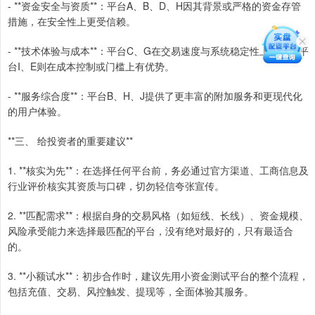
- **资金安全与资质**：平台A、B、D、H因其背景或严格的资金存管
措施，在安全性上更受信赖。
- **技术体验与成本**：平台C、G在交易速度与系统稳定性上领先；平
台I、E则在成本控制或门槛上有优势。
- **服务综合度**：平台B、H、J提供了更丰富的附加服务和更现代化
的用户体验。
**三、 给投资者的重要建议**
1. **核实为先**：在选择任何平台前，务必通过官方渠道、工商信息及
行业评价核实其资质与口碑，切勿轻信夸张宣传。
2. **匹配需求**：根据自身的交易风格（如短线、长线）、资金规模、
风险承受能力来选择最匹配的平台，没有绝对最好的，只有最适合
的。
3. **小额试水**：初步合作时，建议先用小资金测试平台的整个流程，
包括充值、交易、风控触发、提现等，全面体验其服务。