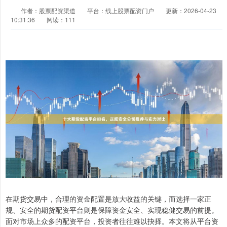
作者：股票配资渠道
平台：线上股票配资门户
更新：2026-04-23
10:31:36
阅读：111
在期货交易中，合理的资金配置是放大收益的关键，而选择一家正
规、安全的期货配资平台则是保障资金安全、实现稳健交易的前提。
面对市场上众多的配资平台，投资者往往难以抉择。本文将从平台资