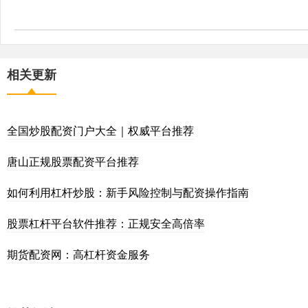
相关更新
全国炒股配资门户大全｜权威平台推荐
唐山正规股票配资平台推荐
如何利用杠杆炒股：新手风险控制与配资操作指南
股票杠杆平台软件推荐：正规安全高倍率
期货配资网：高杠杆资金服务