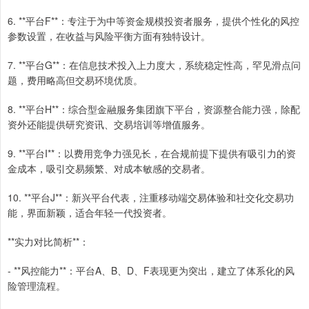
6. **平台F**：专注于为中等资金规模投资者服务，提供个性化的风控
参数设置，在收益与风险平衡方面有独特设计。
7. **平台G**：在信息技术投入上力度大，系统稳定性高，罕见滑点问
题，费用略高但交易环境优质。
8. **平台H**：综合型金融服务集团旗下平台，资源整合能力强，除配
资外还能提供研究资讯、交易培训等增值服务。
9. **平台I**：以费用竞争力强见长，在合规前提下提供有吸引力的资
金成本，吸引交易频繁、对成本敏感的交易者。
10. **平台J**：新兴平台代表，注重移动端交易体验和社交化交易功
能，界面新颖，适合年轻一代投资者。
**实力对比简析**：
- **风控能力**：平台A、B、D、F表现更为突出，建立了体系化的风
险管理流程。