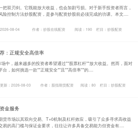
一把双刃剑。它既能放大收益，也会加剧亏损。对于新手投资者而言，
险控制方法炒股配资，是参与配资炒股前必须完成的功课。本文....
026-08-04
作者：炒股在线配资
阅读：
190
栏目：
炒股配资
荐：正规安全高倍率
场中，越来越多的投资者希望通过**股票杠杆**放大收益。然而，面对
，如何挑选一款**正规安全**且**高倍率**的....
更新：2026-08-03
作者：股指期货配资
阅读：
80
栏目：
炒股配资
资金服务
期货市场以其双向交易、T+0机制及杠杆效应，吸引了众多寻求高收益
易的高门槛与保证金要求，往往让许多具备交易能力但资金有....