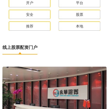
开户
平台
安全
股票
推荐
本地
线上股票配资门户