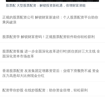
股票配 大型股票配资：解锁投资新机遇，倍增财富潜能
正规的股票配资公司 解锁财富新途径：个人股票配资平台助你
乘风破浪
股票配资学 解锁财富密码！正规股票配资软件助你轻松获利
股票配资客服 进一步全面深化改革进行时|抓住抓好三大主线 全
面深化资本市场改革
香港股票配资 友发集团定增募资背后：业绩下滑颓势不减 资金
压力高悬却大比例现金分红
配资带你炒股 在线炒股配资：助你资金倍增，轻松获利