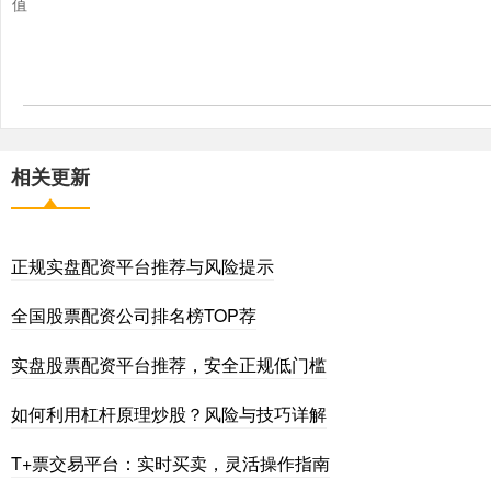
值
相关更新
正规实盘配资平台推荐与风险提示
全国股票配资公司排名榜TOP荐
实盘股票配资平台推荐，安全正规低门槛
如何利用杠杆原理炒股？风险与技巧详解
T+票交易平台：实时买卖，灵活操作指南