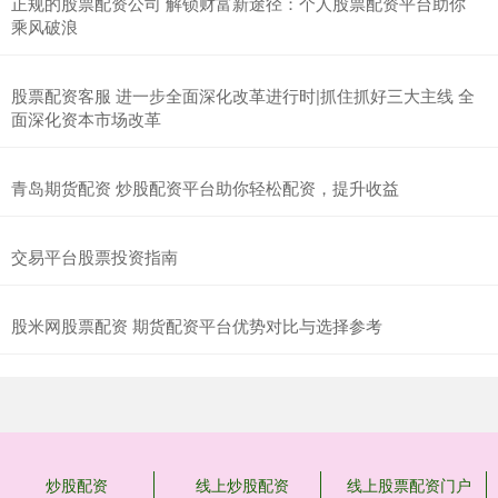
正规的股票配资公司 解锁财富新途径：个人股票配资平台助你
乘风破浪
股票配资客服 进一步全面深化改革进行时|抓住抓好三大主线 全
面深化资本市场改革
青岛期货配资 炒股配资平台助你轻松配资，提升收益
交易平台股票投资指南
股米网股票配资 期货配资平台优势对比与选择参考
炒股配资
线上炒股配资
线上股票配资门户