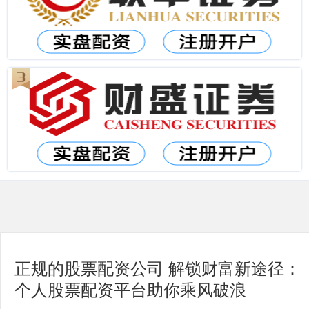
正规的股票配资公司 解锁财富新途径：
个人股票配资平台助你乘风破浪