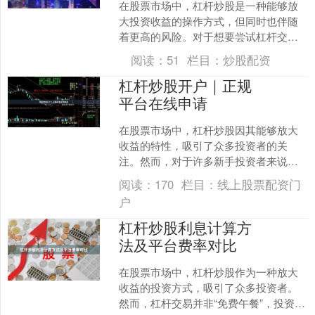
在股票市场中，杠杆炒股是一种能够放
大投资收益的操作方式，但同时也伴随
着更高的风险。对于想要尝试杠杆交易
的投资者来说，了解其基本原理、潜在
阅读：
51
栏目：
炒股配资
风险以及应对策略至关重要....
杠杆炒股开户｜正规
平台在线申请
在股票市场中，杠杆炒股因其能够放大
收益的特性，吸引了众多投资者的关
注。然而，对于许多新手投资者来说，
如何选择一个正规的杠杆炒股平台，以
阅读：
170
栏目：
线上股票配资门
及如何顺利完成开户，往往是....
户
杠杆炒股利息计算方
法及平台费率对比
在股票市场中，杠杆炒股作为一种放大
收益的投资方式，吸引了众多投资者。
然而，杠杆交易并非“免费午餐”，投资者