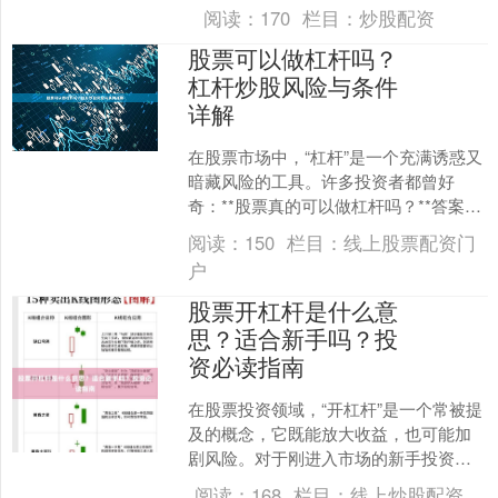
需要支付相应的利息费用。了解杠杆炒
阅读：
170
栏目：
炒股配资
股利息的计算方法比较....
股票可以做杠杆吗？
杠杆炒股风险与条件
详解
在股票市场中，“杠杆”是一个充满诱惑又
暗藏风险的工具。许多投资者都曾好
奇：**股票真的可以做杠杆吗？**答案是
肯定的。但杠杆炒股如同一把双刃剑，
阅读：
150
栏目：
线上股票配资门
既能放大收益，也....
户
股票开杠杆是什么意
思？适合新手吗？投
资必读指南
在股票投资领域，“开杠杆”是一个常被提
及的概念，它既能放大收益，也可能加
剧风险。对于刚进入市场的新手投资者
来说，理解杠杆的本质和适用性至关重
阅读：
168
栏目：
线上炒股配资