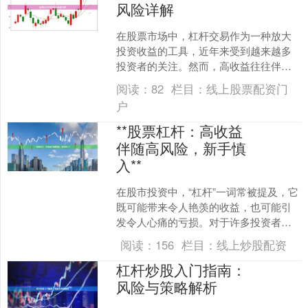
风险详解
在股票市场中，杠杆交易作为一种放大
投资收益的工具，近年来受到越来越多
投资者的关注。然而，高收益往往伴随
着高风险。本文将从申请流程和风险控
阅读：
82
栏目：
线上股票配资门
制两个方面，为您全面解析....
户
**股票杠杆：高收益
伴随高风险，新手慎
入**
在股市投资中，“杠杆”一词常被提及，它
既可能带来令人艳羡的收益，也可能引
发令人心痛的亏损。对于许多投资者而
言，股票杠杆是一把“双刃剑”，尤其是对
阅读：
156
栏目：
线上炒股配资
于缺乏经验的新手....
杠杆炒股入门指南：
风险与策略解析