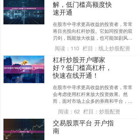
解，低门槛高额度快
速开通
在股市中寻求更高收益的投资者，常常
将目光投向杠杆炒股。它如同投资的双
刃剑，既能放大收益，也可能加剧风
险。本文将为您详细解析杠杆炒股的开
阅读：
110
栏目：
线上炒股配资
户流程，揭秘如何实现低门槛....
杠杆炒股开户哪家
好？低门槛高杠杆，
快速在线开通！
在股市中寻求更高收益的投资者，常常
会考虑使用杠杆来放大投资效果。然
而，面对市场上众多的券商和平台，如
何选择一家靠谱的杠杆炒股开户机构？
阅读：
62
栏目：
炒股配资
低门槛、高杠杆、快速在线开....
交易股票平台 开户指
南