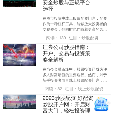
安全炒股与正规平台
选择
在股市投资中线上股票配资门户，配资
作为一种杠杆工具，能够放大投资者的
交易资金，但同时也伴随着更高的风
险。选择正规的配资平台并确保安全炒
阅读：
139
栏目：
炒股配资
股，是每位投资者必须重视的....
证券公司炒股指南：
开户、交易与投资策
略全解析
在当今金融市场中，股票投资已成为许
多人财富增值的重要途径。然而，对于
新手投资者而言线上股票配资门户，如
何选择证券公司、顺利开户、掌握交易
阅读：
82
栏目：
线上炒股配资
技巧并制定有效的投资策略....
2023炒股配资 好配资
炒股开户网：开启财
富大门，轻松投资理