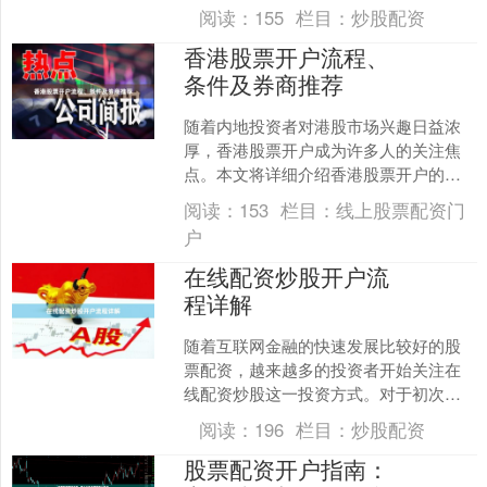
网证券的普及，开户流程已大幅简化，
阅读：
155
栏目：
炒股配资
但如何找到低佣金、服务好....
香港股票开户流程、
条件及券商推荐
随着内地投资者对港股市场兴趣日益浓
厚，香港股票开户成为许多人的关注焦
点。本文将详细介绍香港股票开户的流
程、条件，并推荐几家优质券商，帮助
阅读：
153
栏目：
线上股票配资门
您顺利开启港股投资之旅。....
户
在线配资炒股开户流
程详解
随着互联网金融的快速发展比较好的股
票配资，越来越多的投资者开始关注在
线配资炒股这一投资方式。对于初次接
触配资的投资者来说，了解完整的开户
阅读：
196
栏目：
炒股配资
流程至关重要。本文将为您....
股票配资开户指南：