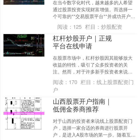
在当今数字化时代，越来越多的人希望
通过股票投资实现财富增值。而选择一
个可靠的**交易股票平台**并成功开户，
是迈出投资第一步的关键。本文将为您
阅读：
125
栏目：
炒股配资
详细解析开户流程、....
杠杆炒股开户｜正规
平台在线申请
在股票市场中，杠杆炒股因其能够放大
收益的特性，吸引了众多投资者的关
注。然而，对于许多新手投资者来说，
如何选择一个正规的杠杆炒股平台，以
阅读：
170
栏目：
线上股票配资门
及如何顺利完成开户，往往是....
户
山西股票开户指南｜
低佣金券商推荐
对于山西的投资者来说线上股票配资门
户，选择一家合适的券商进行股票开
户，是进入A股市场的第一步。随着互联