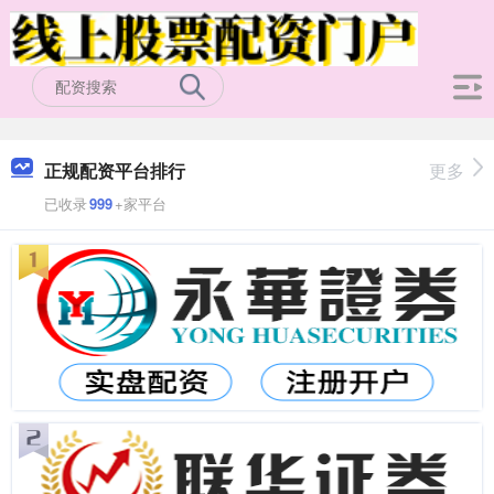
正规配资平台排行
更多
已收录
999
+家平台