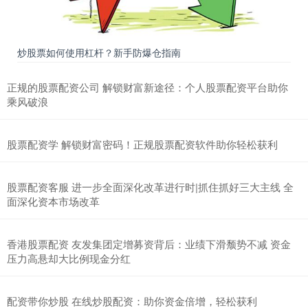
炒股票如何使用杠杆？新手防爆仓指南
正规的股票配资公司 解锁财富新途径：个人股票配资平台助你
乘风破浪
股票配资学 解锁财富密码！正规股票配资软件助你轻松获利
股票配资客服 进一步全面深化改革进行时|抓住抓好三大主线 全
面深化资本市场改革
香港股票配资 友发集团定增募资背后：业绩下滑颓势不减 资金
压力高悬却大比例现金分红
配资带你炒股 在线炒股配资：助你资金倍增，轻松获利