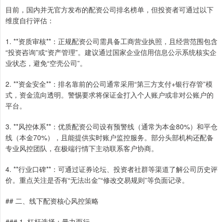
目前，国内并无官方发布的配资公司排名榜单，但投资者可通过以下
维度自行评估：
1. **资质审核**：正规配资公司需具备工商营业执照，且经营范围包含
“投资咨询”或“资产管理”。建议通过国家企业信用信息公示系统核实企
业状态，避免“空壳公司”。
2. **资金安全**：排名靠前的公司通常采用“第三方支付+银行存管”模
式，资金流向透明。警惕要求将保证金打入个人账户或非对公账户的
平台。
3. **风控体系**：优质配资公司设有预警线（通常为本金80%）和平仓
线（本金70%），且能提供实时账户监控服务。部分头部机构还配备
专业风控团队，在极端行情下主动联系客户协商。
4. **行业口碑**：可通过证券论坛、投资者社群等渠道了解公司历史评
价。重点关注是否有“无法出金”“修改交易规则”等负面记录。
## 二、线下配资核心风控策略
### 1. 杠杆选择：量力而行