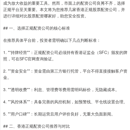
成为放大收益的重要工具。然而，市面上的配资公司良莠不齐，选择
正规平台至关重要。本文将为您推荐几家香港正规股票配资公司，并
进行详细对比股票配资哪家好，助您安全投资。
## 一、选择正规配资公司的核心标准
在推荐具体平台前，投资者需明确以下几点判断标准：
1. **持牌经营**：正规配资公司必须持有香港证监会（SFC）颁发的牌
照，可在SFC官网查询验证。
2. **资金安全**：资金需由第三方银行托管，平台不得直接接触客户资
金。
3. **透明收费**：利息、管理费等费用需明码标价，无隐藏成本。
4. **风控体系**：具备完善的风控机制，如预警线、平仓线设置合理。
5. **用户口碑**：长期运营且用户评价良好，无重大负面新闻。
## 二、香港正规配资公司推荐与对比