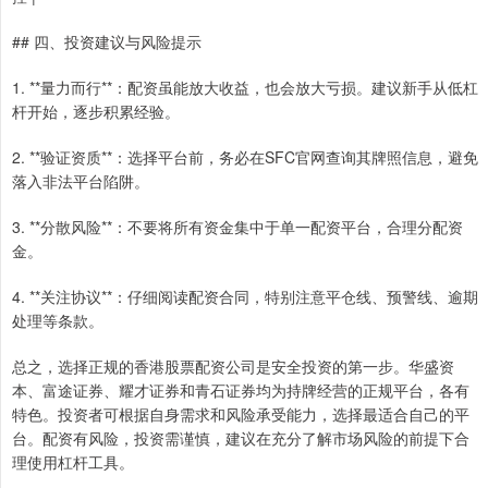
## 四、投资建议与风险提示
1. **量力而行**：配资虽能放大收益，也会放大亏损。建议新手从低杠
杆开始，逐步积累经验。
2. **验证资质**：选择平台前，务必在SFC官网查询其牌照信息，避免
落入非法平台陷阱。
3. **分散风险**：不要将所有资金集中于单一配资平台，合理分配资
金。
4. **关注协议**：仔细阅读配资合同，特别注意平仓线、预警线、逾期
处理等条款。
总之，选择正规的香港股票配资公司是安全投资的第一步。华盛资
本、富途证券、耀才证券和青石证券均为持牌经营的正规平台，各有
特色。投资者可根据自身需求和风险承受能力，选择最适合自己的平
台。配资有风险，投资需谨慎，建议在充分了解市场风险的前提下合
理使用杠杆工具。