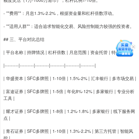
额度灵活（1万-1000万港币）；杠杆比例1-10倍。
- **费用**：月息1.3%-2.2%，根据资金量和杠杆倍数浮动。
- **适用人群**：适合追求智能化交易、风险控制能力较强的投资者。
## 三、平台对比总结
| 平台名称 | 持牌情况 | 杠杆倍数 | 月息范围 | 资金托管 | 特色功能 |
|---------|---------|---------|---------|---------|---------|
| 华盛资本 | SFC多牌照 | 1-10倍 | 1.5%-2% | 汇丰银行 | 多市场交易 |
| 富途证券 | SFC多牌照 | 1-5倍 | 年化8%-12% | 多家银行 | 专业分析
工具 |
| 耀才证券 | SFC多牌照 | 1-8倍 | 1.2%-1.8% | 多家银行 | 线下服务网
点 |
| 青石证券 | SFC多牌照 | 1-10倍 | 1.3%-2.2% | 第三方托管 | 智能风
控 |