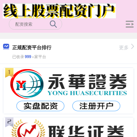
正规配资平台排行
更多
已收录
999
+家平台