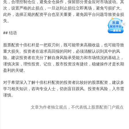
先，合理控制仓位，避免全仓操作，保留部分资金应对市场波动。其
次，设置严格的止损点，一旦达到止损位立即离场，避免亏损扩大。
此外，选择正规的配资平台也至关重要，避免因平台问题导致资金损
失。
## 结语
股票配资十倍杠杆是一把双刃剑，既可能带来高额收益，也可能导致
重大损失。投资者在追求高回报的同时，必须清醒认识到其中的风
险。建议投资者在充分了解自身风险承受能力和市场情况的基础上，
谨慎决策，理性投资。记住，股市投资没有捷径，稳健操作才是长期
盈利的关键。
对于希望深入了解十倍杠杆配资的投资者比较好的股票配资，建议多
学习相关知识，咨询专业人士，切勿盲目跟风。投资有风险，入市需
谨慎。
文章为作者独立观点，不代表线上股票配资门户观点