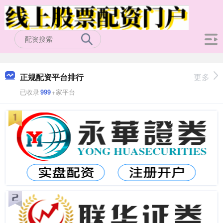
正规配资平台排行
更多
已收录
999
+家平台