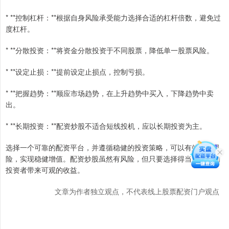
* **控制杠杆：**根据自身风险承受能力选择合适的杠杆倍数，避免过
度杠杆。
* **分散投资：**将资金分散投资于不同股票，降低单一股票风险。
* **设定止损：**提前设定止损点，控制亏损。
* **把握趋势：**顺应市场趋势，在上升趋势中买入，下降趋势中卖
出。
* **长期投资：**配资炒股不适合短线投机，应以长期投资为主。
选择一个可靠的配资平台，并遵循稳健的投资策略，可以有效降低风
险，实现稳健增值。配资炒股虽然有风险，但只要选择得当，也能为
投资者带来可观的收益。
文章为作者独立观点，不代表线上股票配资门户观点