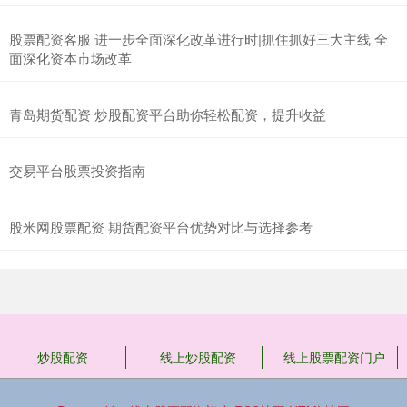
股票配资客服 进一步全面深化改革进行时|抓住抓好三大主线 全
面深化资本市场改革
青岛期货配资 炒股配资平台助你轻松配资，提升收益
交易平台股票投资指南
股米网股票配资 期货配资平台优势对比与选择参考
炒股配资
线上炒股配资
线上股票配资门户