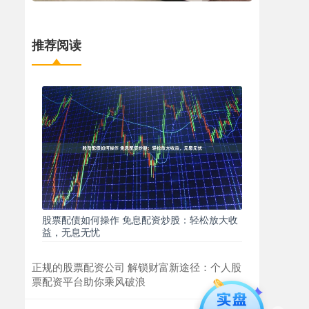
推荐阅读
股票配债如何操作 免息配资炒股：轻松放大收
益，无息无忧
正规的股票配资公司 解锁财富新途径：个人股
票配资平台助你乘风破浪